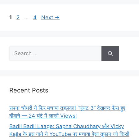
Page
Page
Page
1
2
…
4
Next
→
Search
for:
Recent Posts
सपना चौधरी ने फिर मचाया तहलका! “घूंघट 3” देखकर फैंस हुए
दीवाने — 24 घंटे में लाखों Views!
Badli Badli Laage: Sapna Chaudhary और Vicky
Kajla के इस गाने ने YouTube पर मचाया ऐसा तूफान जो किसी