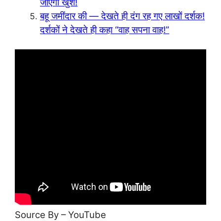
जाएगा खुश!
बहू जमींदार की — देखते ही दंग रह गए लाखों दर्शक!
दर्शकों ने देखते ही कहा “वाह सपना वाह!”
Source By – YouTube